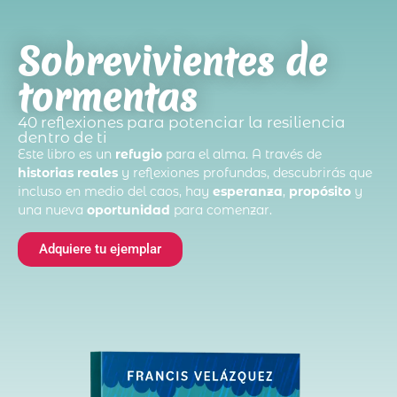
Sobrevivientes de
tormentas
40 reflexiones para potenciar la resiliencia
dentro de ti
Este libro es un
refugio
para el alma. A través de
historias reales
y reflexiones profundas, descubrirás que
incluso en medio del caos, hay
esperanza
,
propósito
y
una nueva
oportunidad
para comenzar.
Adquiere tu ejemplar